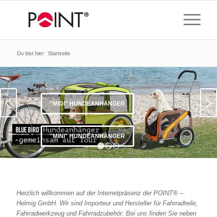
Du bist hier:
Startseite
Weiter
"MIDI" HUNDEANHÄNGER
"MINI" HUNDEANHÄNGER
1
2
3
Herzlich willkommen auf der Internetpräsenz der POINT® –
Helmig GmbH. Wir sind Importeur und Hersteller für Fahrradteile,
Fahrradwerkzeug und Fahrradzubehör. Bei uns finden Sie neben