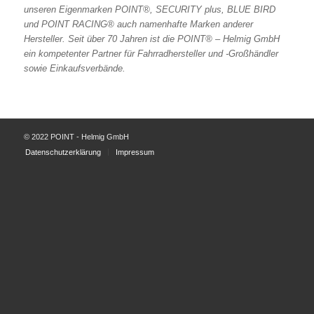
unseren Eigenmarken POINT®, SECURITY plus, BLUE BIRD
und POINT RACING® auch namenhafte Marken anderer
Hersteller. Seit über 70 Jahren ist die POINT® – Helmig GmbH
ein kompetenter Partner für Fahrradhersteller und -Großhändler
sowie Einkaufsverbände.
© 2022 POINT - Helmig GmbH
Datenschutzerklärung
Impressum